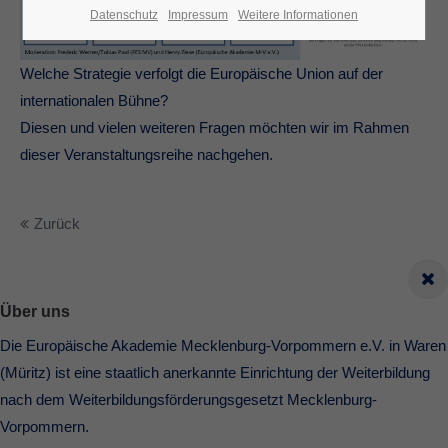
Datenschutz
Impressum
Weitere Informationen
Welche Strategie verfolgt die Europäische Union auf der
internationalen Bühne?
Diesen und vielen weiteren Fragen möchten wir im Rahmen
dieser Veranstaltungsreihe nachgehen.
Zurück
Über uns
Die Europäische Akademie Mecklenburg-Vorpommern e.V. in Waren
(Müritz) ist eine staatlich anerkannte Einrichtung der Weiterbildung
nach dem Weiterbildungsförderungsgesetzt Mecklenburg-
Vorpommern.