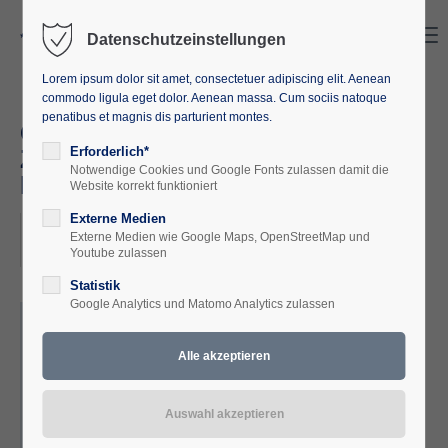
Search
Menu
Datenschutzeinstellungen
Lorem ipsum dolor sit amet, consectetuer adipiscing elit. Aenean
commodo ligula eget dolor. Aenean massa. Cum sociis natoque
penatibus et magnis dis parturient montes.
Online Veranstaltungsreihe
Zeitenwende Europas (neue)
Erforderlich*
Notwendige Cookies und Google Fonts zulassen damit die
Rolle in der Welt
Website korrekt funktioniert
Externe Medien
2022-11-02, 18:00
Externe Medien wie Google Maps, OpenStreetMap und
ORT: ONLINE
Youtube zulassen
Statistik
Google Analytics und Matomo Analytics zulassen