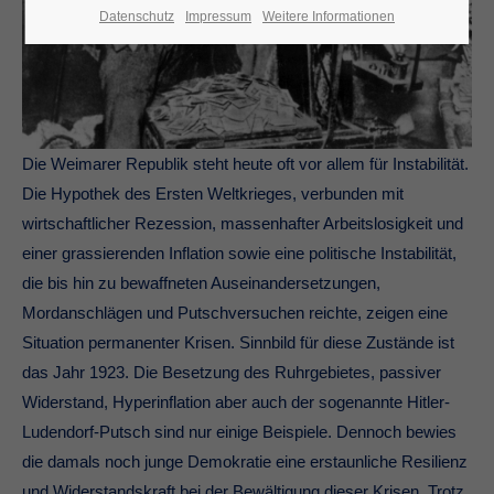
Datenschutz
Impressum
Weitere Informationen
Die Weimarer Republik steht heute oft vor allem für Instabilität.
Die Hypothek des Ersten Weltkrieges, verbunden mit
wirtschaftlicher Rezession, massenhafter Arbeitslosigkeit und
einer grassierenden Inflation sowie eine politische Instabilität,
die bis hin zu bewaffneten Auseinandersetzungen,
Mordanschlägen und Putschversuchen reichte, zeigen eine
Situation permanenter Krisen. Sinnbild für diese Zustände ist
das Jahr 1923. Die Besetzung des Ruhrgebietes, passiver
Widerstand, Hyperinflation aber auch der sogenannte Hitler-
Ludendorf-Putsch sind nur einige Beispiele. Dennoch bewies
die damals noch junge Demokratie eine erstaunliche Resilienz
und Widerstandskraft bei der Bewältigung dieser Krisen. Trotz