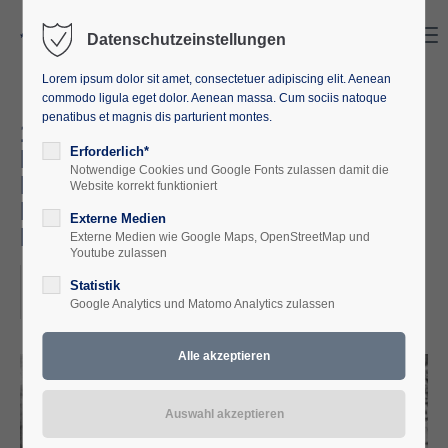
Search
Menu
Datenschutzeinstellungen
Lorem ipsum dolor sit amet, consectetuer adipiscing elit. Aenean
commodo ligula eget dolor. Aenean massa. Cum sociis natoque
penatibus et magnis dis parturient montes.
1923 Krisenjahr der Weimarer
Republik – Eine
Erforderlich*
Notwendige Cookies und Google Fonts zulassen damit die
Bewährungsprobe für die
Website korrekt funktioniert
Demokratie Im Vergleich zu
Externe Medien
Heute 27.06. – 29.06.2023
Externe Medien wie Google Maps, OpenStreetMap und
Youtube zulassen
2023-06-27
Statistik
Google Analytics und Matomo Analytics zulassen
ORT: EUROPÄISCHE AKADEMIE M-V (ABGESAGT)