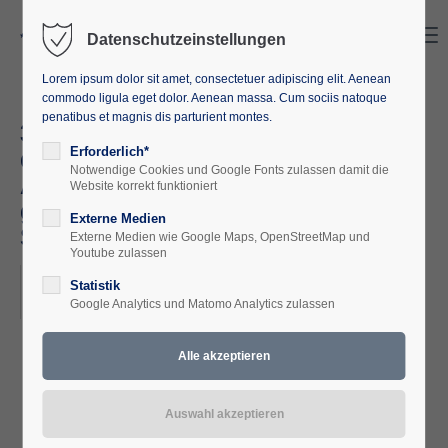
Search
Menu
Datenschutzeinstellungen
Lorem ipsum dolor sit amet, consectetuer adipiscing elit. Aenean
commodo ligula eget dolor. Aenean massa. Cum sociis natoque
penatibus et magnis dis parturient montes.
30 Jahre nach dem Niedergang
der Sowjetunion: Die
Erforderlich*
Notwendige Cookies und Google Fonts zulassen damit die
Außenpolitik Russlands
Website korrekt funktioniert
gegenüber den ehemaligen
Externe Medien
Sowjetrepubliken
Externe Medien wie Google Maps, OpenStreetMap und
Youtube zulassen
2021-12-14, 18:00
Statistik
Google Analytics und Matomo Analytics zulassen
ORT: ONLINE