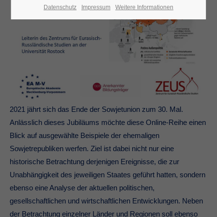
Datenschutz
Impressum
Weitere Informationen
2021 jährt sich das Ende der Sowjetunion zum 30. Mal.
Anlässlich dieses Jubiläums möchte diese Online-Reihe einen
Blick auf ausgewählte Beispiele der ehemaligen
Sowjetrepubliken werfen. Ziel ist dabei nicht nur eine
historische Betrachtung derjenigen Ereignisse, die zur
Unabhängigkeit des jeweiligen Staates geführt hatten, sondern
ebenso eine Analyse der aktuellen politischen,
gesellschaftlichen und wirtschaftlichen Entwicklungen. Neben
der Betrachtung einzelner Länder und Regionen soll ebenso