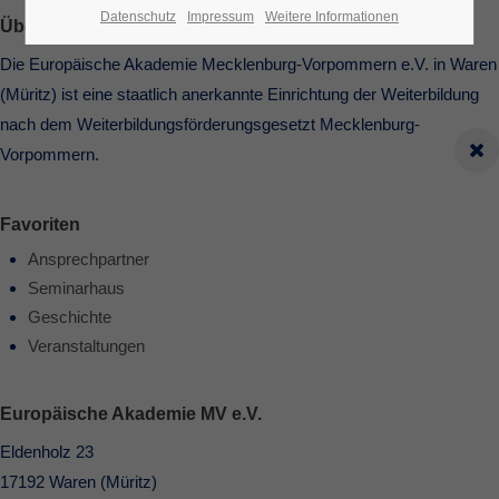
Datenschutz
Impressum
Weitere Informationen
Über uns
Die Europäische Akademie Mecklenburg-Vorpommern e.V. in Waren
(Müritz) ist eine staatlich anerkannte Einrichtung der Weiterbildung
nach dem Weiterbildungsförderungsgesetzt Mecklenburg-
Vorpommern.
Favoriten
Ansprechpartner
Seminarhaus
Geschichte
Veranstaltungen
Europäische Akademie MV e.V.
Eldenholz 23
17192 Waren (Müritz)