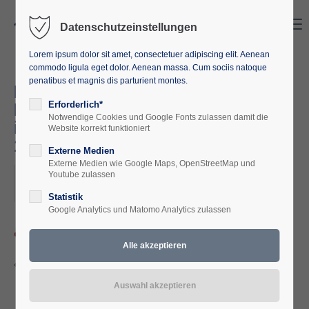
Search
Menu
Datenschutzeinstellungen
Lorem ipsum dolor sit amet, consectetuer adipiscing elit. Aenean
commodo ligula eget dolor. Aenean massa. Cum sociis natoque
penatibus et magnis dis parturient montes.
Dektatur und Demokratie:
Deutsche Geschichte und Politik
Erforderlich*
Notwendige Cookies und Google Fonts zulassen damit die
im 20. Jahrhundert 15.07. –
Website korrekt funktioniert
18.07.2024
Externe Medien
Externe Medien wie Google Maps, OpenStreetMap und
2024-07-15
Youtube zulassen
ORT: BERLIN
Statistik
Google Analytics und Matomo Analytics zulassen
Programm Diktatur und Demokratie.pdf
(368,2 KiB)
Zurück