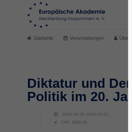
Search
Startseite
Veranstaltungen
Über 
Diktatur und De
Politik im 20. Ja
2026-06-29–2026-07-03
ORT: BERLIN