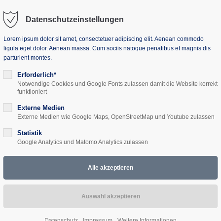
Datenschutzeinstellungen
Lorem ipsum dolor sit amet, consectetuer adipiscing elit. Aenean commodo
ligula eget dolor. Aenean massa. Cum sociis natoque penatibus et magnis dis
parturient montes.
uns
Seminarhaus
Projekte
Aktuelles
Erforderlich*
Notwendige Cookies und Google Fonts zulassen damit die Website korrekt
funktioniert
Externe Medien
Externe Medien wie Google Maps, OpenStreetMap und Youtube zulassen
mokratie: Deutsche 
Statistik
Google Analytics und Matomo Analytics zulassen
hrhundert (29.06. - 03
Datenschutz
Impressum
Weitere Informationen