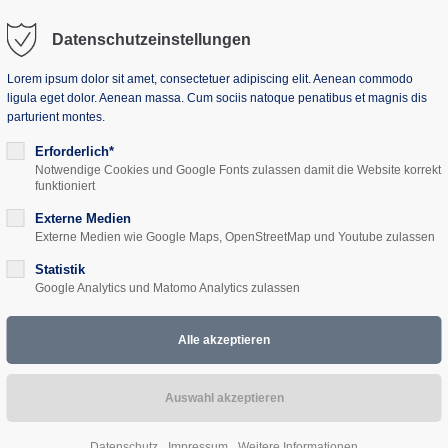
Datenschutzeinstellungen
Lorem ipsum dolor sit amet, consectetuer adipiscing elit. Aenean commodo
ligula eget dolor. Aenean massa. Cum sociis natoque penatibus et magnis dis
parturient montes.
uns
Seminarhaus
Projekte
Aktuelles
Erforderlich*
Notwendige Cookies und Google Fonts zulassen damit die Website korrekt
funktioniert
Externe Medien
Externe Medien wie Google Maps, OpenStreetMap und Youtube zulassen
en, Herrenhäuser, S
Statistik
Google Analytics und Matomo Analytics zulassen
3
V
Datenschutz
Impressum
Weitere Informationen