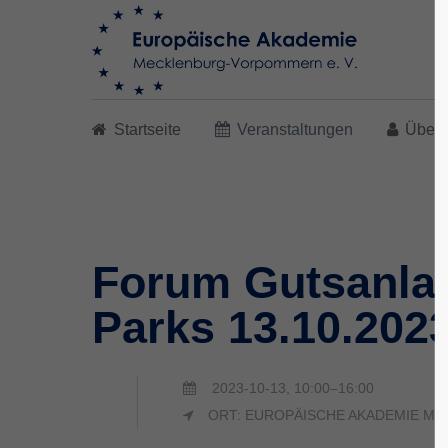
Search
Startseite
Veranstaltungen
Über 
Forum Gutsanlag
Parks 13.10.202
2023-10-13, 10:00–16:00
ORT: EUROPÄISCHE AKADEMIE M-