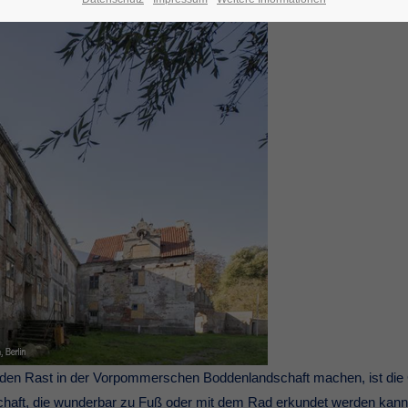
üden Rast in der Vorpommerschen Boddenlandschaft machen, ist die G
ndschaft, die wunderbar zu Fuß oder mit dem Rad erkundet werden kann. 