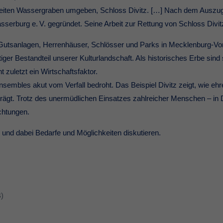
ten Wassergraben umgeben, Schloss Divitz. […] Nach dem Auszug de
sserburg e. V. gegründet. Seine Arbeit zur Rettung von Schloss Divitz
che Gutsanlagen, Herrenhäuser, Schlösser und Parks in Mecklenburg
iger Bestandteil unserer Kulturlandschaft. Als historisches Erbe sind
t zuletzt ein Wirtschaftsfaktor.
embles akut vom Verfall bedroht. Das Beispiel Divitz zeigt, wie eh
trägt. Trotz des unermüdlichen Einsatzes zahlreicher Menschen – in 
chtungen.
nd dabei Bedarfe und Möglichkeiten diskutieren.
B)