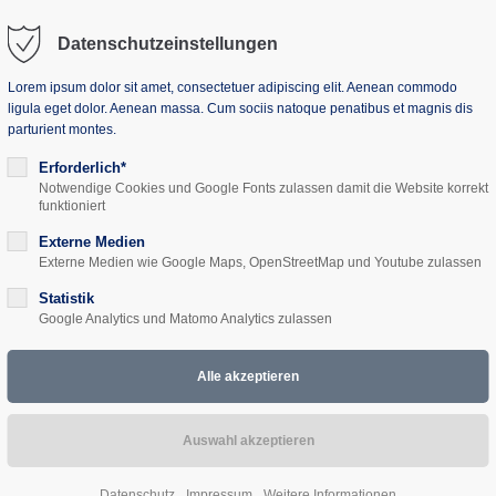
Datenschutzeinstellungen
Lorem ipsum dolor sit amet, consectetuer adipiscing elit. Aenean commodo
ligula eget dolor. Aenean massa. Cum sociis natoque penatibus et magnis dis
parturient montes.
uns
Seminarhaus
Projekte
Aktuelles
Erforderlich*
Notwendige Cookies und Google Fonts zulassen damit die Website korrekt
funktioniert
Externe Medien
Externe Medien wie Google Maps, OpenStreetMap und Youtube zulassen
te, Universität und Me
Statistik
Google Analytics und Matomo Analytics zulassen
in Estland (25.08. - 
Datenschutz
Impressum
Weitere Informationen