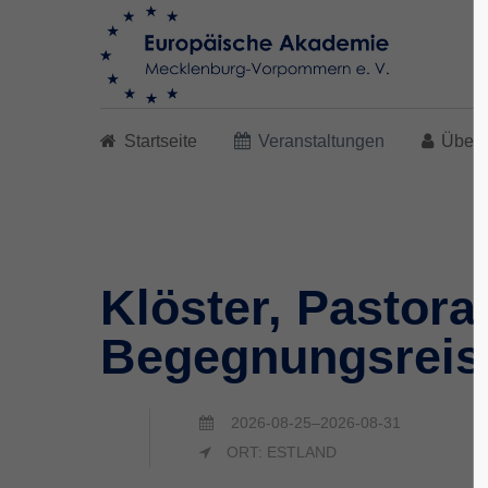
Search
Startseite
Veranstaltungen
Über 
Klöster, Pastora
Begegnungsreise 
2026-08-25–2026-08-31
ORT: ESTLAND