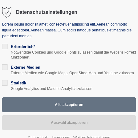
Datenschutzeinstellungen
Lorem ipsum dolor sit amet, consectetuer adipiscing elit. Aenean commodo
ligula eget dolor. Aenean massa. Cum sociis natoque penatibus et magnis dis
parturient montes.
uns
Seminarhaus
Projekte
Aktuelles
Erforderlich*
Notwendige Cookies und Google Fonts zulassen damit die Website korrekt
funktioniert
Externe Medien
Externe Medien wie Google Maps, OpenStreetMap und Youtube zulassen
t: Aufbrüche - Ideen
Statistik
Google Analytics und Matomo Analytics zulassen
ufmodell. Inzwischen ist eine neue Ländlichkeit auf dem Vormarsch: 
Datenschutz
Impressum
Weitere Informationen