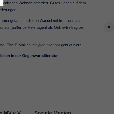
m ländlichen Wohnen befördert. Gutes Leben auf dem
rderungen.
ammengetan, um diesen Wandel mit Impulsen aus
nats (außer bei Feiertagen) als Online-Beitrag per
ung. Eine E-Mail an
info@ea-mv.com
genügt hierzu.
leben in der Gegenwartsliteratur.
e MV e.V.
Soziale Medien