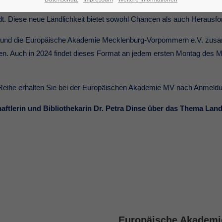
ade die Pandemie hat mit neuen digitalen Formaten das Interesse a
 Diese neue Ländlichkeit bietet sowohl Chancen als auch Herausfo
ng und die Europäische Akademie Mecklenburg-Vorpommern e.V. zus
n. Auch in 2024 findet dieses Format an jedem ersten Montag des Mo
r Reihe erhalten Sie bei der Europäischen Akademie MV nach Anmeld
aftlerin und Bibliothekarin Dr. Petra Dinse über das Thema Land
Europäische Akademi