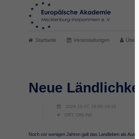
Search
Startseite
Veranstaltungen
Über 
Neue Ländlichkei
2024-10-07, 18:00–19:15
ORT: ONLINE
Noch vor wenigen Jahren galt das Landleben als Ausla