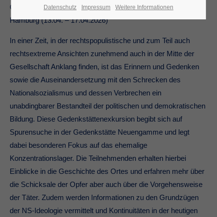
Gedenkstättenpädagogische Exkursion nach Neuengamme &
Datenschutz
Impressum
Weitere Informationen
Hamburg (13.04. – 17.04.2026)
In einer Zeit, in der rechtspopulistische und zum Teil auch
rechtsextreme Ansichten zunehmend auch in der Mitte der
Gesellschaft Anklang finden, ist das Erinnern und Gedenken
sowie die Auseinandersetzung mit den Schrecken des
Nationalsozialismus und dessen Verbrechen ein
unabdingbarer Bestandteil der politischen und demokratischen
Bildung. Diese Gedenkstättenexkursion begibt sich auf
Spurensuche in der Gedenkstätte Neuengamme und legt
dabei besonderen Fokus auf das ehemalige
Konzentrationslager. Die Teilnehmenden erhalten hierbei
Einblicke in die Geschichte des Ortes und erfahren mehr über
die Schicksale der Opfer aber auch über die Vorgehensweise
der Täter. Zudem werden Informationen zu den Grundzügen
der NS-Ideologie vermittelt und Kontinuitäten in der heutigen