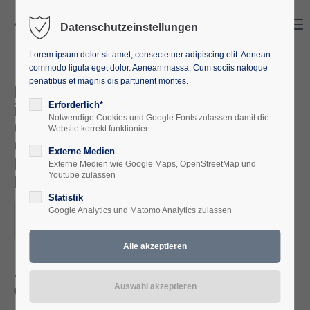
Search
Menu
Datenschutzeinstellungen
Lorem ipsum dolor sit amet, consectetuer adipiscing elit. Aenean
commodo ligula eget dolor. Aenean massa. Cum sociis natoque
penatibus et magnis dis parturient montes.
Rassismus und Antisemitismus
in Vergangenheit und
Erforderlich*
Notwendige Cookies und Google Fonts zulassen damit die
Gegenwart:
Website korrekt funktioniert
Gedenkstättenpädagogische
Externe Medien
Exkursion nach Neuengamme &
Externe Medien wie Google Maps, OpenStreetMap und
Youtube zulassen
Hamburg (13.04. – 17.04.2026)
Statistik
2026-04-13–2026-04-17
Google Analytics und Matomo Analytics zulassen
ORT: NEUENGAMME / GEESTHACHT / HAMBURG
„Rassismus und Antisemitismus in Vergangenheit und
Gegenwart“