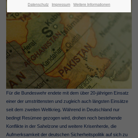
Datenschutz
Impressum
Weitere Informationen
Für die Bundeswehr endete mit dem über 20-jährigen Einsatz
einer der umstrittensten und zugleich auch längsten Einsätze
seit dem zweiten Weltkrieg. Während in Deutschland nur
bedingt Resümee gezogen wird, drohen noch bestehende
Konflikte in der Sahelzone und weitere Krisenherde, die
Aufmerksamkeit der deutschen Sicherheitspolitik auf sich zu