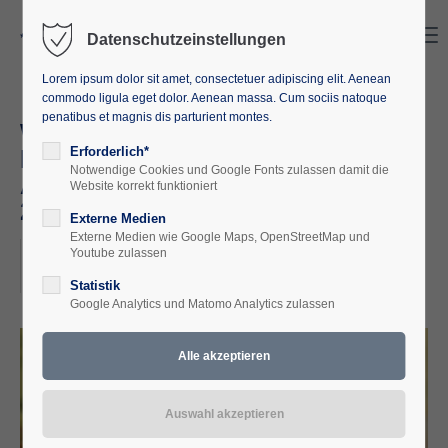
Search
Menu
Datenschutzeinstellungen
Lorem ipsum dolor sit amet, consectetuer adipiscing elit. Aenean
commodo ligula eget dolor. Aenean massa. Cum sociis natoque
penatibus et magnis dis parturient montes.
Wie weiter in Afghanistan? Die
Lehren aus dem
Erforderlich*
Notwendige Cookies und Google Fonts zulassen damit die
Afghanistaneinsatz vom 20.09. -
Website korrekt funktioniert
22.09.2022
Externe Medien
Externe Medien wie Google Maps, OpenStreetMap und
2022-09-20
Youtube zulassen
ORT: EUROPÄISCHE AKADEMIE M-V E. V.
Statistik
Google Analytics und Matomo Analytics zulassen