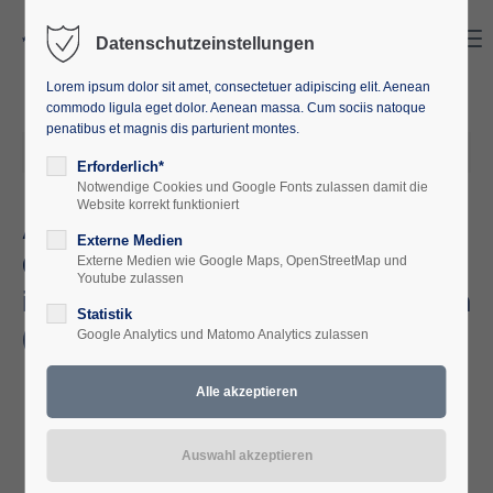
Search
Menu
Datenschutzeinstellungen
Lorem ipsum dolor sit amet, consectetuer adipiscing elit. Aenean
commodo ligula eget dolor. Aenean massa. Cum sociis natoque
penatibus et magnis dis parturient montes.
2023-08-02 17:00
von
Europäische Akademie M-V
Erforderlich*
Notwendige Cookies und Google Fonts zulassen damit die
Website korrekt funktioniert
Ausstellung: Historische
Externe Medien
Gutsanlagen damals und heute
Externe Medien wie Google Maps, OpenStreetMap und
Youtube zulassen
im Stadtgeschichtlichen Museum
Statistik
(Rathaussaal)
Google Analytics und Matomo Analytics zulassen