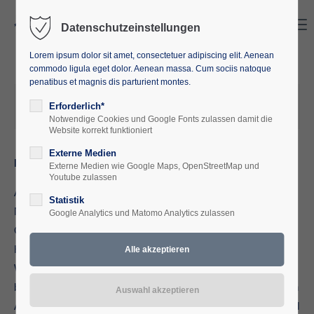
Search
Menu
Datenschutzeinstellungen
Lorem ipsum dolor sit amet, consectetuer adipiscing elit. Aenean
commodo ligula eget dolor. Aenean massa. Cum sociis natoque
penatibus et magnis dis parturient montes.
2024-04-12 16:03
von
Europäische Akademie M-V
Erforderlich*
(Kommentare: 0)
Notwendige Cookies und Google Fonts zulassen damit die
Website korrekt funktioniert
Externe Medien
Hoher Besuch in Waren (Müritz)
Externe Medien wie Google Maps, OpenStreetMap und
Youtube zulassen
Am 12. April reisten der US-Generalkonsul für
Statistik
Norddeutschland, Jason Chue, und die
Google Analytics und Matomo Analytics zulassen
Öffentlichkeitsbeauftrage des US-Generalkonsulats in
Hamburg, Deborah Steinborn, für einen Kurzbesuch nach
Waren (Müritz). Was war passiert und wie kam es dazu? Die
beiden Diplomaten waren als Ehrengäste an der Europäischen
Akademie M-V in Waren (Müritz) eingeladen. Vom 12.-14. April