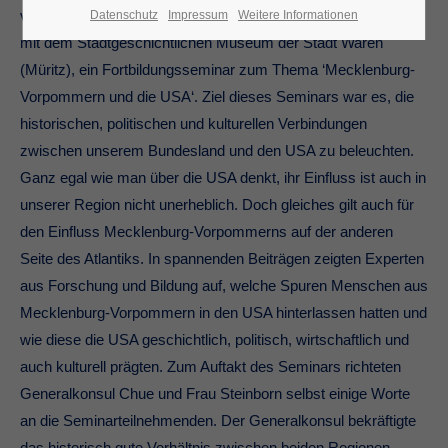
veranstaltete die Europäische Akademie M-V in Kooperation
Datenschutz
Impressum
Weitere Informationen
mit dem Stadtgeschichtlichen Museum der Stadt Waren
(Müritz), ein Fortbildungsseminar zum Thema ‘Mecklenburg-
Vorpommern und die USA‘. Ziel dieses Seminars war es, die
historischen, politischen und kulturellen Verbindungen
zwischen unserem Bundesland und den USA zu beleuchten.
Ganz egal wie man über die USA denkt, ihr Einfluss ist auch in
unserer Region nicht unerheblich. Doch gleiches gilt auch für
den Einfluss Mecklenburg-Vorpommerns auf der anderen
Seite des Atlantiks. In spannenden Beiträgen zeigten Experten
aus Forschung und Bildung auf, welche Spuren Menschen aus
Mecklenburg-Vorpommern in den USA hinterlassen hatten und
wie diese die USA geschichtlich, politisch, wirtschaftlich und
auch kulturell prägten. Zum Auftakt des Seminars richteten
Generalkonsul Chue und Frau Steinborn selbst einige Worte
an die Seminarteilnehmenden. Der Generalkonsul bekräftigte
das historisch gute Verhältnis zwischen beiden Regionen,