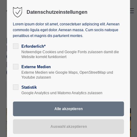
Search
Menu
Datenschutzeinstellungen
Lorem ipsum dolor sit amet, consectetuer adipiscing elit. Aenean
commodo ligula eget dolor. Aenean massa. Cum sociis natoque
penatibus et magnis dis parturient montes.
Koloniale Kontinuitäten
hinterfragen: Macht, Geschichte,
Erforderlich*
Notwendige Cookies und Google Fonts zulassen damit die
Gegenwart - Perspektiven,
Website korrekt funktioniert
Methoden, Haltung (05.06. -
Externe Medien
07.06.2026)
Externe Medien wie Google Maps, OpenStreetMap und
Youtube zulassen
2026-06-05–2026-06-07
Statistik
Google Analytics und Matomo Analytics zulassen
ORT: EUROPÄISCHE AKADEMIE M-V