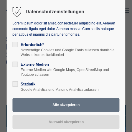
Search
Menu
Datenschutzeinstellungen
Lorem ipsum dolor sit amet, consectetuer adipiscing elit. Aenean
commodo ligula eget dolor. Aenean massa. Cum sociis natoque
penatibus et magnis dis parturient montes.
Schlösser und Herrenhäuser in
Lettland: Unterwegs im Land der
Erforderlich*
Notwendige Cookies und Google Fonts zulassen damit die
1.000 Adelssitze (31.08-
Website korrekt funktioniert
06.09.2026)
Externe Medien
Externe Medien wie Google Maps, OpenStreetMap und
2026-08-31–2026-09-06
Youtube zulassen
ORT: LETTLAND
Statistik
Google Analytics und Matomo Analytics zulassen