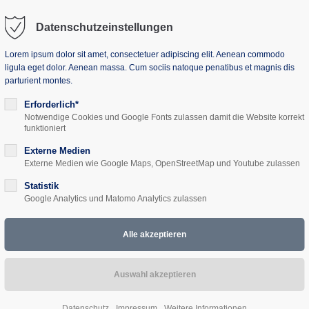
Datenschutzeinstellungen
Lorem ipsum dolor sit amet, consectetuer adipiscing elit. Aenean commodo
ligula eget dolor. Aenean massa. Cum sociis natoque penatibus et magnis dis
parturient montes.
uns
Seminarhaus
Projekte
Aktuelles
Erforderlich*
Notwendige Cookies und Google Fonts zulassen damit die Website korrekt
funktioniert
Externe Medien
Externe Medien wie Google Maps, OpenStreetMap und Youtube zulassen
Statistik
 (Müritz)
Google Analytics und Matomo Analytics zulassen
hen Akademie Mecklenburg-Vorpommern.
 Gehminuten vom Kölpinsee entfernt, direkt am Radweg Berlin-Kope
 Raum für Tagungen und Übernachtungen in entspannter Atmosphäre 
aler Ausgangpunkt zur Erkundung der Region.
Datenschutz
Impressum
Weitere Informationen