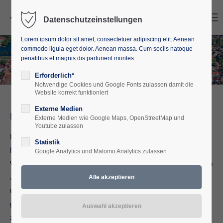
Search
Menu
Datenschutzeinstellungen
Lorem ipsum dolor sit amet, consectetuer adipiscing elit. Aenean
commodo ligula eget dolor. Aenean massa. Cum sociis natoque
penatibus et magnis dis parturient montes.
Erforderlich*
Notwendige Cookies und Google Fonts zulassen damit die
Website korrekt funktioniert
Externe Medien
Über uns
Externe Medien wie Google Maps, OpenStreetMap und
Youtube zulassen
Die Europäische Akademie Mecklenburg-Vorpommern e.V.
Statistik
hat sich zum Ziel gesetzt, mit ihrem breiten Angebot an
Google Analytics und Matomo Analytics zulassen
Weiterbildungsveranstaltungen und Projekten in der politischen
Jugend- und Erwachsenenbildung, zum Verständnis für
unseren freiheitlich-demokratischen Rechtsstaat in einem
gemeinsamen Europa beizutragen. Der Verein bekennt sich
zur freiheitlich-demokratischen Grundordnung sowie zu den