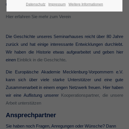
Grundsätzen einer weltoffenen und vielfältigen Gesellschaft.
Datenschutz
Impressum
Weitere Informationen
Hier erfahren Sie mehr zum Verein
Die Geschichte unseres Seminarhauses reicht über 80 Jahre
zurück und hat einige interessante Entwicklungen durchlebt.
Wir haben die Historie etwas aufgearbeitet und geben hier
einen
Einblick in die Geschichte
.
Die Europäische Akademie Mecklenburg-Vorpommern e.V.
kann sich über viele starke Unterstützer und eine gute
Zusammenarbeit in einem engen Netzwerk freuen. Hier haben
wir eine Auflistung unserer
Kooperationspartner, die unsere
Arbeit unterstützen
Ansprechpartner
Sie haben noch Fragen, Anregungen oder Wünsche? Dann