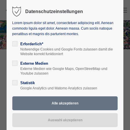
Search
Menu
Datenschutzeinstellungen
Lorem ipsum dolor sit amet, consectetuer adipiscing elit. Aenean
commodo ligula eget dolor. Aenean massa. Cum sociis natoque
penatibus et magnis dis parturient montes.
Erforderlich*
Notwendige Cookies und Google Fonts zulassen damit die
Website korrekt funktioniert
Externe Medien
04. Dez 2024
Externe Medien wie Google Maps, OpenStreetMap und
Youtube zulassen
Weihnachten in Polen
Statistik
Google Analytics und Matomo Analytics zulassen
von
Europäische Akademie
M-V
0
Am Mittwoch, den 04.12.2024, war
unsere Co-Akademieleiterin, Ewa