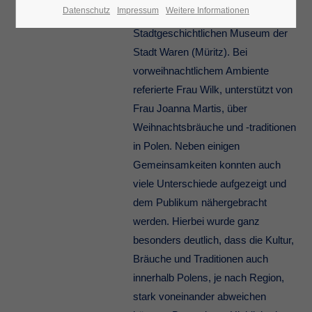
Datenschutz
Impressum
Weitere Informationen
Wilk, zu Gast im
Stadtgeschichtlichen Museum der
Stadt Waren (Müritz). Bei
vorweihnachtlichem Ambiente
referierte Frau Wilk, unterstützt von
Frau Joanna Martis, über
Weihnachtsbräuche und -traditionen
in Polen. Neben einigen
Gemeinsamkeiten konnten auch
viele Unterschiede aufgezeigt und
dem Publikum nähergebracht
werden. Hierbei wurde ganz
besonders deutlich, dass die Kultur,
Bräuche und Traditionen auch
innerhalb Polens, je nach Region,
stark voneinander abweichen